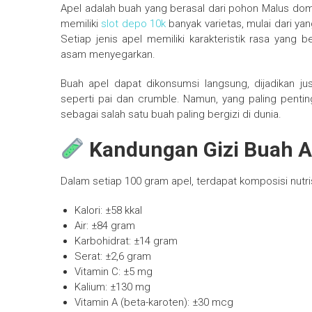
Apel adalah buah yang berasal dari pohon Malus dome
memiliki
slot depo 10k
banyak varietas, mulai dari ya
Setiap jenis apel memiliki karakteristik rasa yang
asam menyegarkan.
Buah apel dapat dikonsumsi langsung, dijadikan ju
seperti pai dan crumble. Namun, yang paling pentin
sebagai salah satu buah paling bergizi di dunia.
Kandungan Gizi Buah A
Dalam setiap 100 gram apel, terdapat komposisi nutri
Kalori: ±58 kkal
Air: ±84 gram
Karbohidrat: ±14 gram
Serat: ±2,6 gram
Vitamin C: ±5 mg
Kalium: ±130 mg
Vitamin A (beta-karoten): ±30 mcg