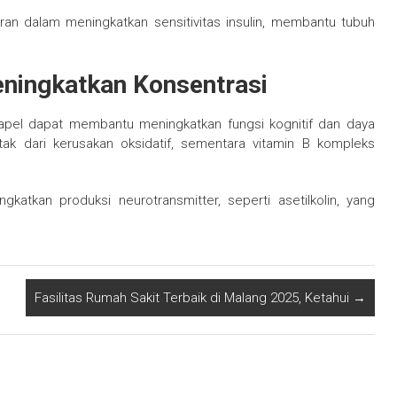
eran dalam meningkatkan sensitivitas insulin, membantu tubuh
ningkatkan Konsentrasi
apel dapat membantu meningkatkan fungsi kognitif dan daya
otak dari kerusakan oksidatif, sementara vitamin B kompleks
tkan produksi neurotransmitter, seperti asetilkolin, yang
Fasilitas Rumah Sakit Terbaik di Malang 2025, Ketahui
→