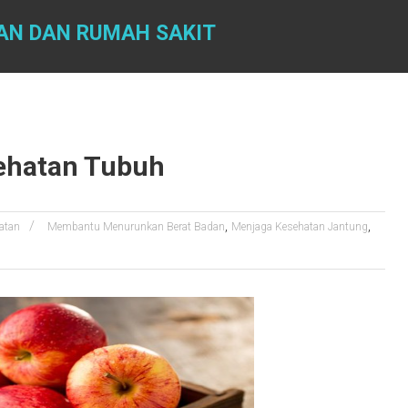
AN DAN RUMAH SAKIT
sehatan Tubuh
,
,
atan
Membantu Menurunkan Berat Badan
Menjaga Kesehatan Jantung