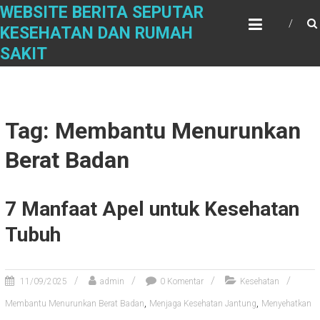
Skip
WEBSITE BERITA SEPUTAR
to
KESEHATAN DAN RUMAH
content
SAKIT
Tag: Membantu Menurunkan
Berat Badan
7 Manfaat Apel untuk Kesehatan
Tubuh
11/09/2025
admin
0 Komentar
Kesehatan
,
,
Membantu Menurunkan Berat Badan
Menjaga Kesehatan Jantung
Menyehatkan