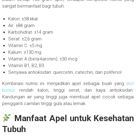
sangat bermanfaat bagi tubuh:
Kalori: ±58 kkal
Air: ±84 gram
Karbohidrat: ±14 gram
Serat: ±2,6 gram
Vitamin C: ±5 mg
Kalium: ±130 mg
Vitamin A (beta-karoten): ±30 mcg
Vitamin B1, B2, B3
Senyawa antioksidan: quercetin, catechin, dan polifenol
Kombinasi nutrisi ini menjadikan apel sebagai buah yang
slot
bonus
rendah kalori, tinggi serat, dan kaya antioksidan.
Kandungan air yang tinggi juga membuat apel cocok sebagai
pengganti camilan tinggi gula atau lemak.
Manfaat Apel untuk Kesehatan
Tubuh