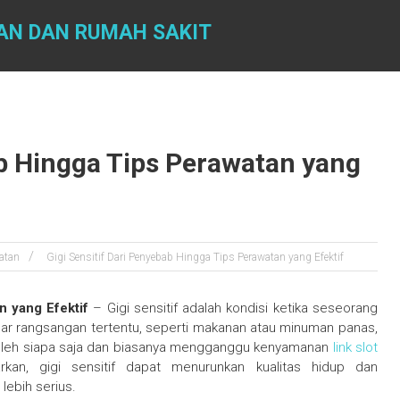
AN DAN RUMAH SAKIT
ab Hingga Tips Perawatan yang
atan
Gigi Sensitif Dari Penyebab Hingga Tips Perawatan yang Efektif
n yang Efektif
– Gigi sensitif adalah kondisi ketika seseorang
apar rangsangan tertentu, seperti makanan atau minuman panas,
mi oleh siapa saja dan biasanya mengganggu kenyamanan
link slot
iarkan, gigi sensitif dapat menurunkan kualitas hidup dan
lebih serius.