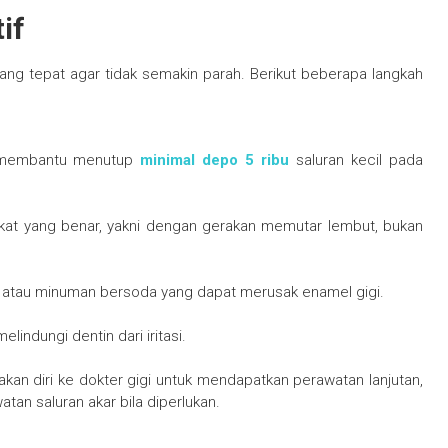
if
yang tepat agar tidak semakin parah. Berikut beberapa langkah
at membantu menutup
minimal depo 5 ribu
saluran kecil pada
yikat yang benar, yakni dengan gerakan memutar lembut, bukan
 atau minuman bersoda yang dapat merusak enamel gigi.
ndungi dentin dari iritasi.
sakan diri ke dokter gigi untuk mendapatkan perawatan lanjutan,
tan saluran akar bila diperlukan.