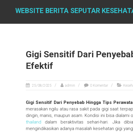
Skip
to
WEBSITE BERITA SEPUTAR KESEHAT
content
Gigi Sensitif Dari Penyeb
Efektif
25/08/2025
admin
0 Komentar
Keseh
Gigi Sensitif Dari Penyebab Hingga Tips Perawata
merasakan ngilu atau rasa sakit pada gigi saat terp
dingin, manis, maupun asam. Kondisi ini bisa diala
thailand
dalam beraktivitas sehari-hari. Jika dib
mengindikasikan adanya masalah kesehatan gigi yang 