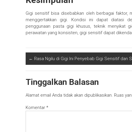
Gigi sensitif bisa disebabkan oleh berbagai faktor,
menggertakkan gigi. Kondisi ini dapat diatasi
penggunaan pasta gigi khusus, teknik menyikat g
perawatan yang konsisten, gigi sensitif dapat dikend
←
Rasa Ngilu di Gigi Ini Penyebab Gigi Sensitif dan 
Tinggalkan Balasan
Alamat email Anda tidak akan dipublikasikan.
Ruas yan
Komentar
*