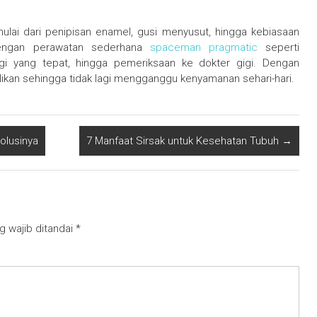
 mulai dari penipisan enamel, gusi menyusut, hingga kebiasaan
 dengan perawatan sederhana
spaceman pragmatic
seperti
igi yang tepat, hingga pemeriksaan ke dokter gigi. Dengan
alikan sehingga tidak lagi mengganggu kenyamanan sehari-hari.
Solusinya
7 Manfaat Sirsak untuk Kesehatan Tubuh
→
g wajib ditandai
*