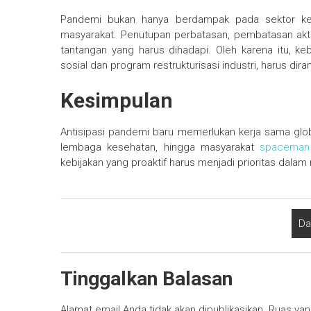
Pandemi bukan hanya berdampak pada sektor kes
masyarakat. Penutupan perbatasan, pembatasan akti
tantangan yang harus dihadapi. Oleh karena itu, k
sosial dan program restrukturisasi industri, harus di
Kesimpulan
Antisipasi pandemi baru memerlukan kerja sama globa
lembaga kesehatan, hingga masyarakat
spaceman 
kebijakan yang proaktif harus menjadi prioritas da
Da
Tinggalkan Balasan
Alamat email Anda tidak akan dipublikasikan.
Ruas yan