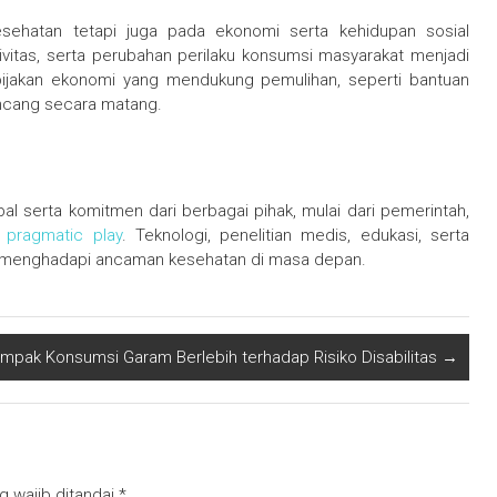
ehatan tetapi juga pada ekonomi serta kehidupan sosial
vitas, serta perubahan perilaku konsumsi masyarakat menjadi
ebijakan ekonomi yang mendukung pemulihan, seperti bantuan
rancang secara matang.
l serta komitmen dari berbagai pihak, mulai dari pemerintah,
pragmatic play
. Teknologi, penelitian medis, edukasi, serta
lam menghadapi ancaman kesehatan di masa depan.
mpak Konsumsi Garam Berlebih terhadap Risiko Disabilitas
→
g wajib ditandai
*