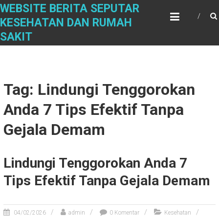
Skip
WEBSITE BERITA SEPUTAR
to
KESEHATAN DAN RUMAH
content
SAKIT
Tag: Lindungi Tenggorokan
Anda 7 Tips Efektif Tanpa
Gejala Demam
Lindungi Tenggorokan Anda 7
Tips Efektif Tanpa Gejala Demam
04/02/2026
admin
0 Komentar
Kesehatan