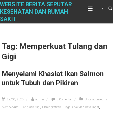
Skip
WEBSITE BERITA SEPUTAR
to
KESEHATAN DAN RUMAH
content
SAKIT
Tag: Memperkuat Tulang dan
Gigi
Menyelami Khasiat Ikan Salmon
untuk Tubuh dan Pikiran
29/06/2025
admin
0 Komentar
Uncategorized
,
,
Memperkuat Tulang dan Gigi
Meningkatkan Fungsi Otak dan Daya Ingat