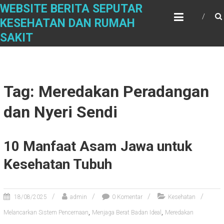
Skip
WEBSITE BERITA SEPUTAR
to
KESEHATAN DAN RUMAH
content
SAKIT
Tag: Meredakan Peradangan
dan Nyeri Sendi
10 Manfaat Asam Jawa untuk
Kesehatan Tubuh
18/08/2025
admin
0 Komentar
Kesehatan
,
,
Melancarkan Sistem Pencernaan
Menjaga Berat Badan Ideal
Meredakan