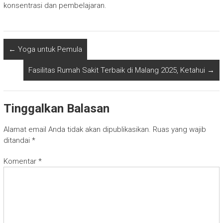
konsentrasi dan pembelajaran.
←
Yoga untuk Pemula
Fasilitas Rumah Sakit Terbaik di Malang 2025, Ketahui
→
Tinggalkan Balasan
Alamat email Anda tidak akan dipublikasikan.
Ruas yang wajib
ditandai
*
Komentar
*